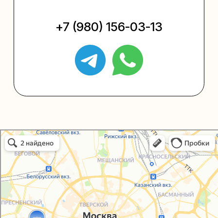
Упаковать подарок
Каталог
Услуги
Блог
В личный кабинет
О нас
Sospeso wrap
Упаковали Онлайн в Москве
Москва
+7 (495) 005-03-13
help@upakovali.online
Политика конфиденциальности