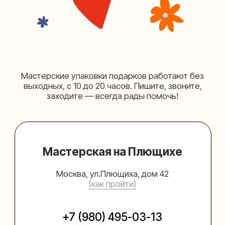
Упаковать подарок
Каталог
Услуги
Блог
В личный кабинет
О нас
Sospeso wrap
+7 (495) 005-03-13
help@upakovali.online