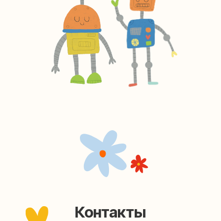
заходите — всегда рады помочь!
Мастерская на Плющихе
Москва, ул.Плющиха, дом 42
(как пройти)
+7 (980) 495-03-13
Мастерская на Таганке
Москва, ул.Таганская, дом 25-27
(как пройти)
+7 (980) 156-03-13