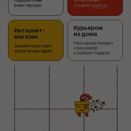
домой в удобное время
Сразу
Хранение
получателю
Подарок можно
Оставьте нам адрес
забрать в другой
и мы сами отвезем
удобный день
подарок
Ещё раз! Как это
работает?
Мы забираем и возвращаем вам
упакованный подарок разными
способами, можете выбрать то, что вам
больше подходит