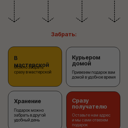
Вам надо упаковать подарок
Вы можете принести его нам лично, заказать
доставку на наш адрес в интернет-магазине или
в ближайший пункт выдачи на маркетплейсе,
а можете вызвать нашего курьера прямо домой!
Оформляете заказ на нашем сайте
Выбирайте самую красивую упаковку
в нашем конструкторе или каталоге.
Если на поиски нет времени, укажите
это при заказе и мы соберем
упаковочный сет самостоятельно
Подарок упакован, можно дарить!
Мы упаковали его в течение 10−30 минут
с момента получения. Если вы еще не ушли,