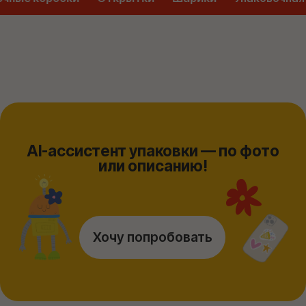
Выбирайте, как вам
удобнее
Поможем, если нужно решить вопрос
с упаковкой максимально красиво, быстро
и удобно. Заберем и доставим выбраным
способом!
Отдать:
В мастерской
Пункт выдачи
Просто приносите
Заберем сами
подарок к нам
из ПВЗ наших
в мастерскую
соседей
(адреса)