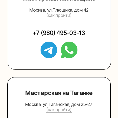
Упаковать подарок
Каталог
Услуги
Блог
В личный кабинет
О нас
Sospeso wrap