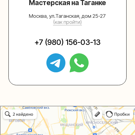
Упаковать подарок
Каталог
Услуги
Блог
В личный кабинет
О нас
Sospeso wrap
+7 (495) 005-03-13
help@upakovali.online
Упаковали Онлайн в Москве
Москва