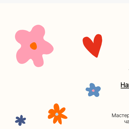
+7 (4
Наш кан
Мастерские у
часов. 
Мастерская на Плю
Москва, ул.Плющиха, дом 42
(ка
+7 (980) 495-