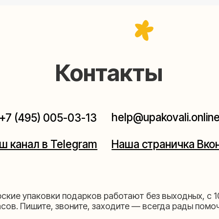
help@upakovali.online
95) 005-03-13
ал в Telegram
Наша страничка Вконтакте
паковки подарков работают без выходных, с 10 до 20
Пишите, звоните, заходите — всегда рады помочь!
щихе
Мастерская на 
к пройти)
Москва, ул.Таганская, дом 2
03-13
+7 (980) 