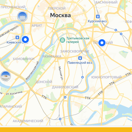
Каталог
Услуги
Блог
О нас
Sospeso wrap