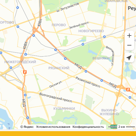
+7 (495) 005-03-13
help@upakovali.online
Сайт разработала
bogac
hevas