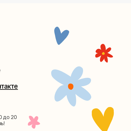
Таганке
5-27
(как пройти)
156-03-13