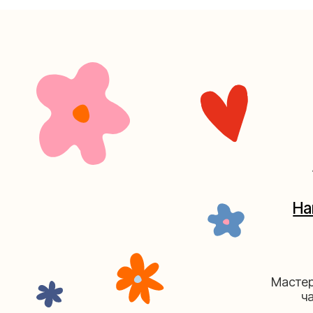
+7 (4
Наш кан
Мастерские у
часов. 
Мастерская на Плю
Москва, ул.Плющиха, дом 42
(ка