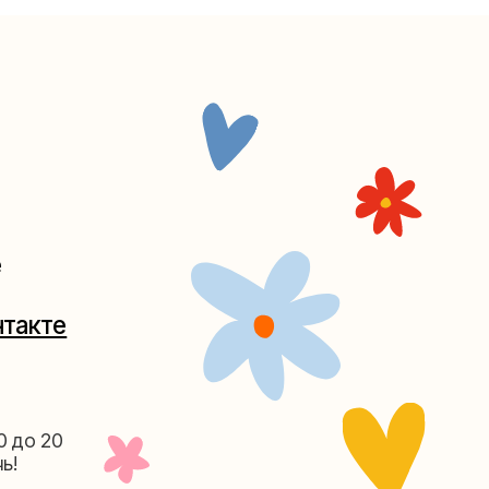
Таганке
5-27
(как пройти)