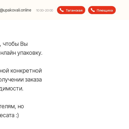
e
Таганская
Плющиха
10:00-20:00
, чтобы Вы
нлайн упаковку.
иной конкретной
олучении заказа
димости.
телям, но
сата :)