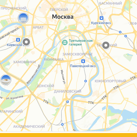
Каталог
Услуги
Блог
О нас
Sospeso wrap