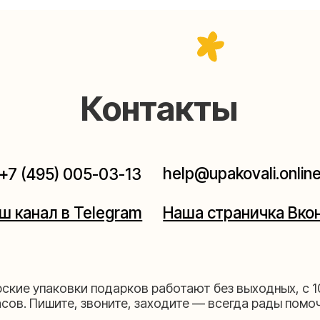
Контакты
help@upakovali.online
95) 005-03-13
ал в Telegram
Наша страничка Вконтакте
паковки подарков работают без выходных, с 10 до 20
Пишите, звоните, заходите — всегда рады помочь!
щихе
Мастерская на 
к пройти)
Москва, ул.Таганская, дом 2