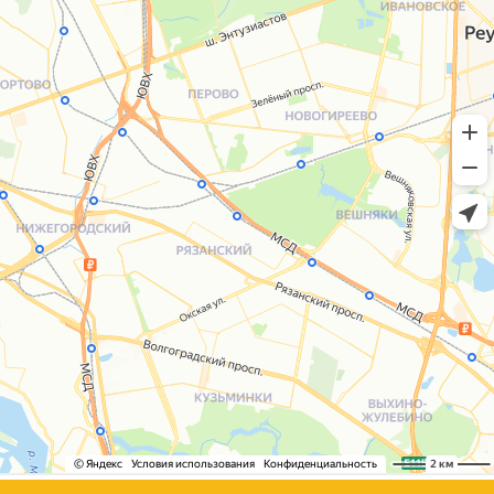
+7 (495) 005-03-13
help@upakovali.online
Сайт разработала
bogac
hevas