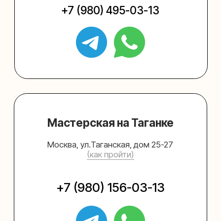
Упаковать подарок
Каталог
Услуги
Блог
В личный кабинет
О нас
Sospeso wrap
+7 (495) 005-03-13
help@upakovali.online