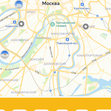
Каталог
Услуги
Блог
О нас
Sospeso wrap