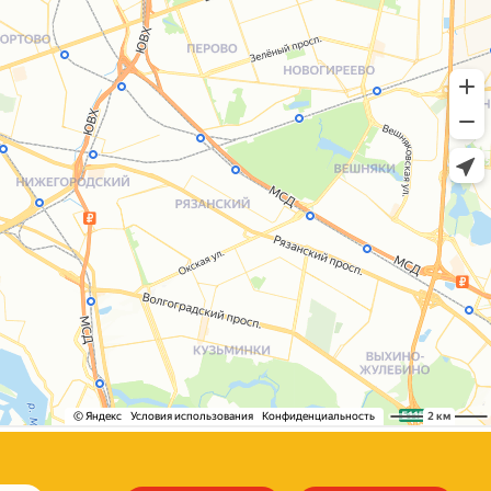
+7 (495) 005-03-13
help@upakovali.online
Сайт разработала
bogac
hevas