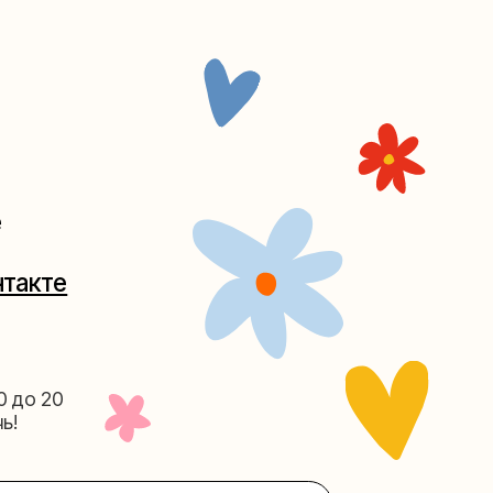
Таганке
5-27
(как пройти)
156-03-13