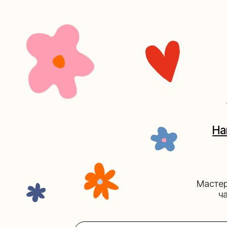
+7 (4
Наш кан
Мастерские у
часов. 
Мастерская на Плю
Москва, ул.Плющиха, дом 42
(ка
+7 (980) 495-