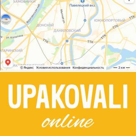
Сайт разработала
bogac
hevas