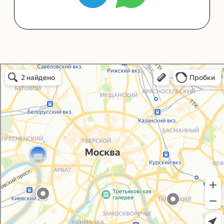
Упаковать подарок
Каталог
Услуги
Блог
В личный кабинет
О нас
Sospeso wrap
Упаковали Онлайн в Москве
Москва
+7 (495) 005-03-13
help@upakovali.online
Политика конфиденциальности
Согласие на обработку персональных данных
© 2021-2025, ООО "УПАКОВАЛИ ОНЛАЙН"