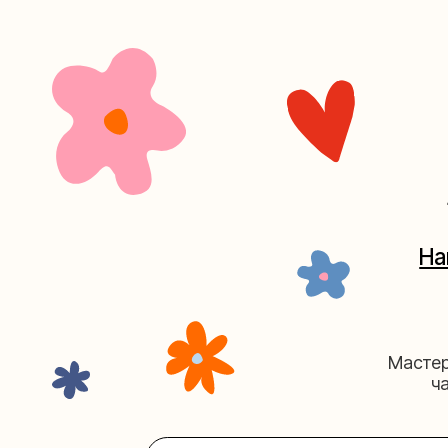
+7 (4
Наш кан
Мастерские у
часов. 
Мастерская на Плю
Москва, ул.Плющиха, дом 42
(ка
+7 (980) 495-