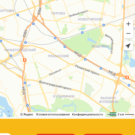
+7 (495) 005-03-13
help@upakovali.online
Сайт разработала
bogac
hevas