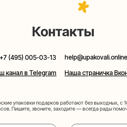
Контакты
help@upakovali.online
95) 005-03-13
ал в Telegram
Наша страничка Вконтакте
паковки подарков работают без выходных, с 10 до 20
Пишите, звоните, заходите — всегда рады помочь!
щихе
Мастерская на 
к пройти)
Москва, ул.Таганская, дом 2
03-13
+7 (980) 