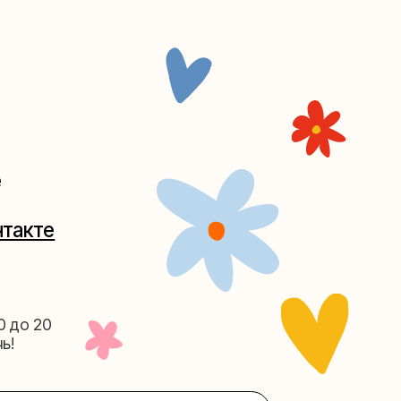
Таганке
5-27
(как пройти)
156-03-13