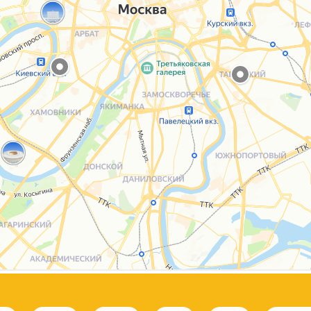
Каталог
Услуги
Блог
О нас
Sospeso wrap