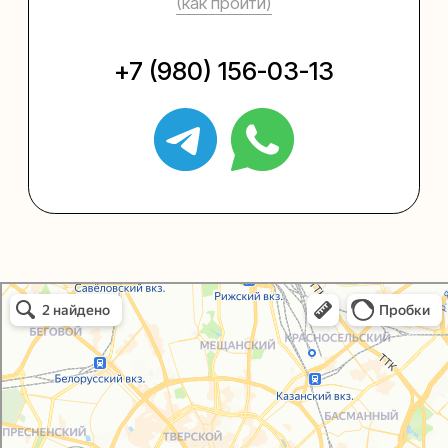
Упаковать подарок
Каталог
Услуги
Блог
В личный кабинет
О нас
Sospeso wrap
Упаковали Онлайн в Москве
+7 (495) 005-03-13
help@upakovali.online
Москва