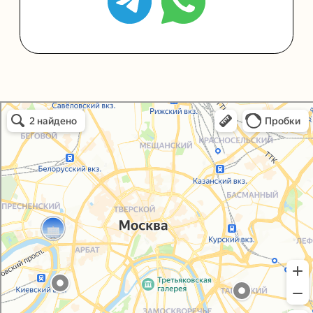
Упаковать подарок
Каталог
Услуги
Блог
В личный кабинет
О нас
Sospeso wrap
Упаковали Онлайн в Москве
Москва
+7 (495) 005-03-13
help@upakovali.online
Политика конфиденциальности
Согласие на обработку персональных данных
© 2021-2025, ООО "УПАКОВАЛИ ОНЛАЙН"