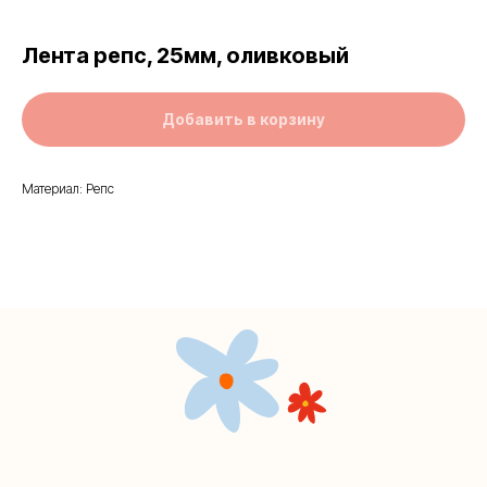
Лента репс, 25мм, оливковый
Добавить в корзину
Материал: Репс
Контакты
+7 (495) 005-03-13
help@upakovali.online
Наша страничка Вконтакте
Наш канал в Telegram