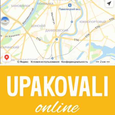
Сайт разработала
bogac
hevas