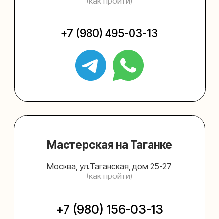
Упаковать подарок
Каталог
Услуги
Блог
В личный кабинет
О нас
Sospeso wrap
+7 (495) 005-03-13
help@upakovali.online