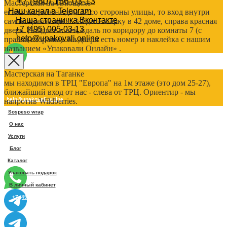
+7 (980) 156-03-13
Мастерская на Плющихе
Наш канал в Telegram
если смотреть на дом 42 со стороны улицы, то вход внутри
Наша страничка Вконтакте
самой правой арки. Зайдите в арку в 42 доме, справа красная
+7 (495) 005-03-13
дверь. Войдите в неё, вдаль по коридору до комнаты 7 (с
help@upakovali.online
правой стороны). На двери есть номер и наклейка с нашим
названием «Упаковали Онлайн» .
Мастерская на Таганке
мы находимся в ТРЦ "Европа" на 1м этаже (это дом 25-27),
ближайший вход от нас - слева от ТРЦ. Ориентир - мы
help@upakovali.online
напротив Wildberries.
Sospeso wrap
О нас
Услуги
Блог
Каталог
Упаковать подарок
В личный кабинет
+7 (495) 005-03-13