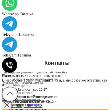
WhatsApp Таганка
Telegram Плющиха
Telegram Таганка
Контакты
Мастерские упаковки подарков работают без
Позвонить
выходных, с 10 до 20 часов. Пишите, звоните,
заходите — всегда рады помочь!
В нерабочее время - напишите нам, а мы сразу же ответим как
Москва, ул.Плющиха, дом 42
откроемся!
(как пройти)
Москва, ул.Таганская, дом 25-27
(как пройти)
Мастерская на Плющихе
Согласие на обработку персональных данных
Политика конфиденциальности
Мастерская на Таганке
© 2021-2025, ООО "УПАКОВАЛИ ОНЛАЙН"
Сайт разработала
bogac
hevas
+7 (980) 495-03-13