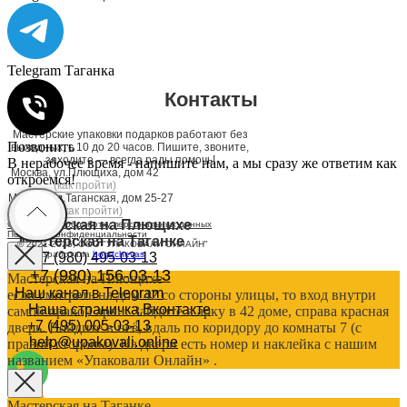
Telegram Таганка
Контакты
Мастерские упаковки подарков работают без
Позвонить
выходных, с 10 до 20 часов. Пишите, звоните,
заходите — всегда рады помочь!
В нерабочее время - напишите нам, а мы сразу же ответим как
Москва, ул.Плющиха, дом 42
откроемся!
(как пройти)
Москва, ул.Таганская, дом 25-27
(как пройти)
Мастерская на Плющихе
Согласие на обработку персональных данных
Политика конфиденциальности
Мастерская на Таганке
© 2021-2025, ООО "УПАКОВАЛИ ОНЛАЙН"
Сайт разработала
bogac
hevas
+7 (980) 495-03-13
+7 (980) 156-03-13
Мастерская на Плющихе
Наш канал в Telegram
если смотреть на дом 42 со стороны улицы, то вход внутри
Наша страничка Вконтакте
самой правой арки. Зайдите в арку в 42 доме, справа красная
+7 (495) 005-03-13
дверь. Войдите в неё, вдаль по коридору до комнаты 7 (с
help@upakovali.online
правой стороны). На двери есть номер и наклейка с нашим
названием «Упаковали Онлайн» .
Мастерская на Таганке