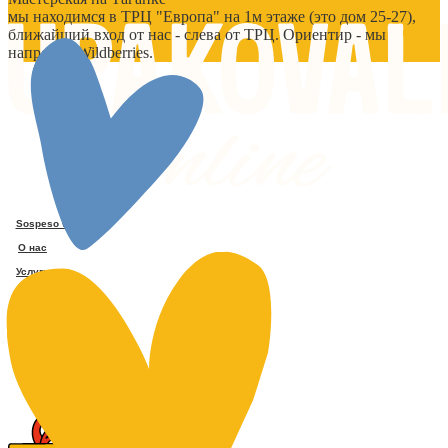
мы находимся в ТРЦ "Европа" на 1м этаже (это дом 25-27),
ближайший вход от нас - слева от ТРЦ. Ориентир - мы
напротив Wildberries.
help@upakovali.online
Sospeso wrap
О нас
Услуги
Блог
Каталог
Упаковать подарок
В личный кабинет
+7 (495) 005-03-13