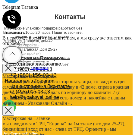
Telegram Таганка
Контакты
Мастерские упаковки подарков работают без
Позвонить
выходных, с 10 до 20 часов. Пишите, звоните,
заходите — всегда рады помочь!
В нерабочее время - напишите нам, а мы сразу же ответим как
Москва, ул.Плющиха, дом 42
откроемся!
(как пройти)
Москва, ул.Таганская, дом 25-27
(как пройти)
Мастерская на Плющихе
Согласие на обработку персональных данных
Политика конфиденциальности
Мастерская на Таганке
© 2021-2025, ООО "УПАКОВАЛИ ОНЛАЙН"
Сайт разработала
bogac
hevas
+7 (980) 495-03-13
+7 (980) 156-03-13
Мастерская на Плющихе
Наш канал в Telegram
если смотреть на дом 42 со стороны улицы, то вход внутри
Наша страничка Вконтакте
самой правой арки. Зайдите в арку в 42 доме, справа красная
+7 (495) 005-03-13
дверь. Войдите в неё, вдаль по коридору до комнаты 7 (с
help@upakovali.online
правой стороны). На двери есть номер и наклейка с нашим
названием «Упаковали Онлайн» .
Мастерская на Таганке
мы находимся в ТРЦ "Европа" на 1м этаже (это дом 25-27),
ближайший вход от нас - слева от ТРЦ. Ориентир - мы
help@upakovali.online
напротив Wildberries.