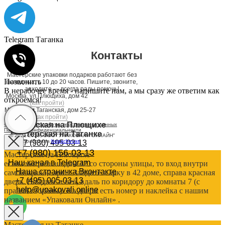
Telegram Таганка
Контакты
Мастерские упаковки подарков работают без
Позвонить
выходных, с 10 до 20 часов. Пишите, звоните,
заходите — всегда рады помочь!
В нерабочее время - напишите нам, а мы сразу же ответим как
Москва, ул.Плющиха, дом 42
откроемся!
(как пройти)
Москва, ул.Таганская, дом 25-27
(как пройти)
Мастерская на Плющихе
Согласие на обработку персональных данных
Политика конфиденциальности
Мастерская на Таганке
© 2021-2025, ООО "УПАКОВАЛИ ОНЛАЙН"
Сайт разработала
bogac
hevas
+7 (980) 495-03-13
+7 (980) 156-03-13
Мастерская на Плющихе
Наш канал в Telegram
если смотреть на дом 42 со стороны улицы, то вход внутри
Наша страничка Вконтакте
самой правой арки. Зайдите в арку в 42 доме, справа красная
+7 (495) 005-03-13
дверь. Войдите в неё, вдаль по коридору до комнаты 7 (с
help@upakovali.online
правой стороны). На двери есть номер и наклейка с нашим
названием «Упаковали Онлайн» .
Мастерская на Таганке