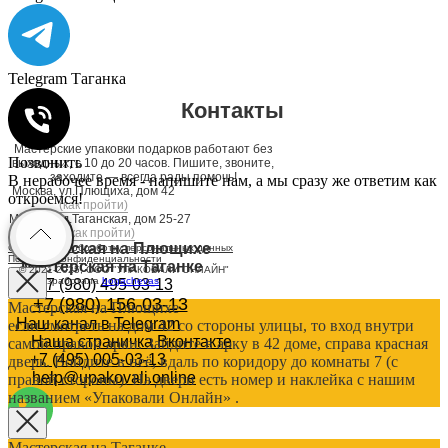
Telegram Таганка
Контакты
Мастерские упаковки подарков работают без
Позвонить
выходных, с 10 до 20 часов. Пишите, звоните,
заходите — всегда рады помочь!
В нерабочее время - напишите нам, а мы сразу же ответим как
Москва, ул.Плющиха, дом 42
откроемся!
(как пройти)
Москва, ул.Таганская, дом 25-27
(как пройти)
Мастерская на Плющихе
Согласие на обработку персональных данных
Политика конфиденциальности
Мастерская на Таганке
© 2021-2025, ООО "УПАКОВАЛИ ОНЛАЙН"
Сайт разработала
bogac
hevas
+7 (980) 495-03-13
+7 (980) 156-03-13
Мастерская на Плющихе
Наш канал в Telegram
если смотреть на дом 42 со стороны улицы, то вход внутри
Наша страничка Вконтакте
самой правой арки. Зайдите в арку в 42 доме, справа красная
+7 (495) 005-03-13
дверь. Войдите в неё, вдаль по коридору до комнаты 7 (с
help@upakovali.online
правой стороны). На двери есть номер и наклейка с нашим
названием «Упаковали Онлайн» .
Мастерская на Таганке