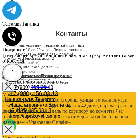
Telegram Таганка
Контакты
Мастерские упаковки подарков работают без
Позвонить
выходных, с 10 до 20 часов. Пишите, звоните,
заходите — всегда рады помочь!
В нерабочее время - напишите нам, а мы сразу же ответим как
Москва, ул.Плющиха, дом 42
откроемся!
(как пройти)
Москва, ул.Таганская, дом 25-27
(как пройти)
Мастерская на Плющихе
Согласие на обработку персональных данных
Политика конфиденциальности
Мастерская на Таганке
© 2021-2025, ООО "УПАКОВАЛИ ОНЛАЙН"
Сайт разработала
bogac
hevas
+7 (980) 495-03-13
+7 (980) 156-03-13
Мастерская на Плющихе
Наш канал в Telegram
если смотреть на дом 42 со стороны улицы, то вход внутри
Наша страничка Вконтакте
самой правой арки. Зайдите в арку в 42 доме, справа красная
+7 (495) 005-03-13
дверь. Войдите в неё, вдаль по коридору до комнаты 7 (с
help@upakovali.online
правой стороны). На двери есть номер и наклейка с нашим
названием «Упаковали Онлайн» .
Мастерская на Таганке