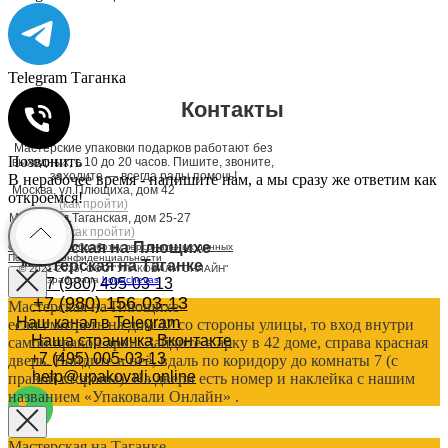
Telegram Таганка
Контакты
Мастерские упаковки подарков работают без
Позвонить
выходных, с 10 до 20 часов. Пишите, звоните,
заходите — всегда рады помочь!
В нерабочее время - напишите нам, а мы сразу же ответим как
Москва, ул.Плющиха, дом 42
откроемся!
(как пройти)
Москва, ул.Таганская, дом 25-27
(как пройти)
Мастерская на Плющихе
Согласие на обработку персональных данных
Политика конфиденциальности
Мастерская на Таганке
© 2021-2025, ООО "УПАКОВАЛИ ОНЛАЙН"
Сайт разработала
bogac
hevas
+7 (980) 495-03-13
+7 (980) 156-03-13
Мастерская на Плющихе
Наш канал в Telegram
если смотреть на дом 42 со стороны улицы, то вход внутри
Наша страничка Вконтакте
самой правой арки. Зайдите в арку в 42 доме, справа красная
+7 (495) 005-03-13
дверь. Войдите в неё, вдаль по коридору до комнаты 7 (с
help@upakovali.online
правой стороны). На двери есть номер и наклейка с нашим
названием «Упаковали Онлайн» .
Мастерская на Таганке