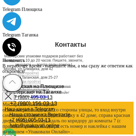
Telegram Плющиха
Telegram Таганка
Контакты
Мастерские упаковки подарков работают без
Позвонить
выходных, с 10 до 20 часов. Пишите, звоните,
заходите — всегда рады помочь!
В нерабочее время - напишите нам, а мы сразу же ответим как
Москва, ул.Плющиха, дом 42
откроемся!
(как пройти)
Москва, ул.Таганская, дом 25-27
(как пройти)
Мастерская на Плющихе
Согласие на обработку персональных данных
Политика конфиденциальности
Мастерская на Таганке
© 2021-2025, ООО "УПАКОВАЛИ ОНЛАЙН"
Сайт разработала
bogac
hevas
+7 (980) 495-03-13
+7 (980) 156-03-13
Мастерская на Плющихе
Наш канал в Telegram
если смотреть на дом 42 со стороны улицы, то вход внутри
Наша страничка Вконтакте
самой правой арки. Зайдите в арку в 42 доме, справа красная
+7 (495) 005-03-13
дверь. Войдите в неё, вдаль по коридору до комнаты 7 (с
help@upakovali.online
правой стороны). На двери есть номер и наклейка с нашим
названием «Упаковали Онлайн» .