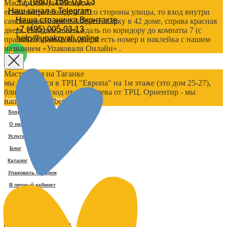
+7 (980) 156-03-13
Мастерская на Плющихе
Наш канал в Telegram
если смотреть на дом 42 со стороны улицы, то вход внутри
Наша страничка Вконтакте
самой правой арки. Зайдите в арку в 42 доме, справа красная
+7 (495) 005-03-13
дверь. Войдите в неё, вдаль по коридору до комнаты 7 (с
help@upakovali.online
правой стороны). На двери есть номер и наклейка с нашим
названием «Упаковали Онлайн» .
Мастерская на Таганке
мы находимся в ТРЦ "Европа" на 1м этаже (это дом 25-27),
ближайший вход от нас - слева от ТРЦ. Ориентир - мы
help@upakovali.online
напротив Wildberries.
Sospeso wrap
О нас
Услуги
Блог
Каталог
Упаковать подарок
В личный кабинет
+7 (495) 005-03-13