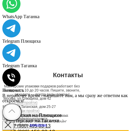
WhatsApp Таганка
Telegram Плющиха
Telegram Таганка
Контакты
Мастерские упаковки подарков работают без
Позвонить
выходных, с 10 до 20 часов. Пишите, звоните,
заходите — всегда рады помочь!
В нерабочее время - напишите нам, а мы сразу же ответим как
Москва, ул.Плющиха, дом 42
откроемся!
(как пройти)
Москва, ул.Таганская, дом 25-27
(как пройти)
Мастерская на Плющихе
Согласие на обработку персональных данных
Политика конфиденциальности
Мастерская на Таганке
© 2021-2025, ООО "УПАКОВАЛИ ОНЛАЙН"
Сайт разработала
bogac
hevas
+7 (980) 495-03-13