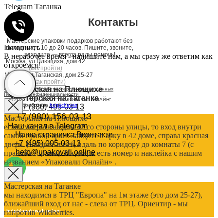
Telegram Таганка
Контакты
Мастерские упаковки подарков работают без
Позвонить
выходных, с 10 до 20 часов. Пишите, звоните,
заходите — всегда рады помочь!
В нерабочее время - напишите нам, а мы сразу же ответим как
Москва, ул.Плющиха, дом 42
откроемся!
(как пройти)
Москва, ул.Таганская, дом 25-27
(как пройти)
Мастерская на Плющихе
Согласие на обработку персональных данных
Политика конфиденциальности
Мастерская на Таганке
© 2021-2025, ООО "УПАКОВАЛИ ОНЛАЙН"
Сайт разработала
bogac
hevas
+7 (980) 495-03-13
+7 (980) 156-03-13
Мастерская на Плющихе
Наш канал в Telegram
если смотреть на дом 42 со стороны улицы, то вход внутри
Наша страничка Вконтакте
самой правой арки. Зайдите в арку в 42 доме, справа красная
+7 (495) 005-03-13
дверь. Войдите в неё, вдаль по коридору до комнаты 7 (с
help@upakovali.online
правой стороны). На двери есть номер и наклейка с нашим
названием «Упаковали Онлайн» .
Мастерская на Таганке
мы находимся в ТРЦ "Европа" на 1м этаже (это дом 25-27),
ближайший вход от нас - слева от ТРЦ. Ориентир - мы
help@upakovali.online
напротив Wildberries.