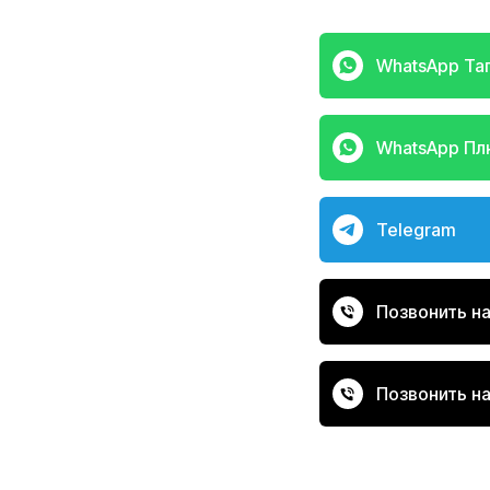
WhatsApp Та
WhatsApp П
Telegram
Позвонить н
+7 (4
Наш кан
Позвонить на
Мастерские у