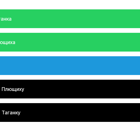
ганка
лющиха
Контакты
а Плющиху
help@upakovali.online
95) 005-03-13
ал в Telegram
Наша страничка Вконтакте
 Таганку
паковки подарков работают без выходных, с 10 до 20