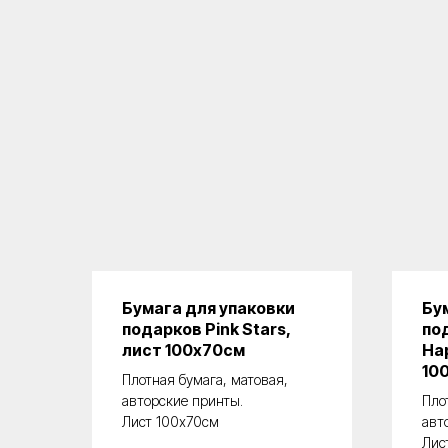
Бумага для упаковки
Бу
подарков Pink Stars,
по
лист 100х70см
Ha
10
Плотная бумага, матовая,
авторские принты.
Пло
Лист 100х70см
авт
Лис