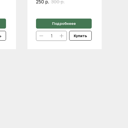
250
р.
300
р.
Подробнеее
ь
Купить