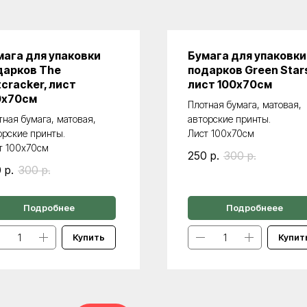
мага для упаковки
Бумага для упаковки
дарков The
подарков Green Star
cracker, лист
лист 100х70см
0х70см
Плотная бумага, матовая,
тная бумага, матовая,
авторские принты.
орские принты.
Лист 100х70см
т 100х70см
250
р.
300
р.
0
р.
300
р.
Подробнее
Подробнеее
Купить
Купит