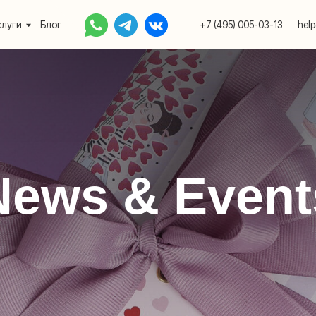
Блог
+7 (495) 005-03-13
help@upakovali.onlin
News & Event