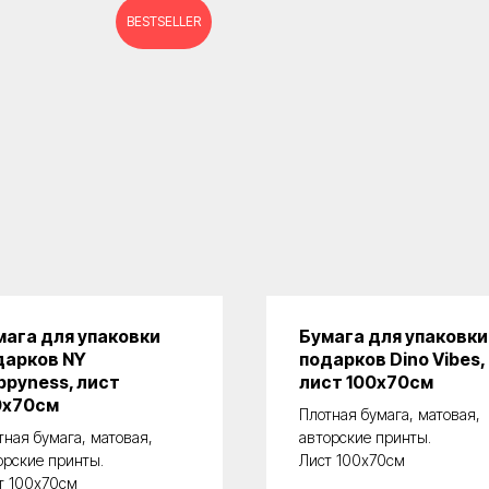
BESTSELLER
мага для упаковки
Бумага для упаковки
дарков NY
подарков Dino Vibes,
ppyness, лист
лист 100х70см
0х70см
Плотная бумага, матовая,
тная бумага, матовая,
авторские принты.
орские принты.
Лист 100х70см
т 100х70см