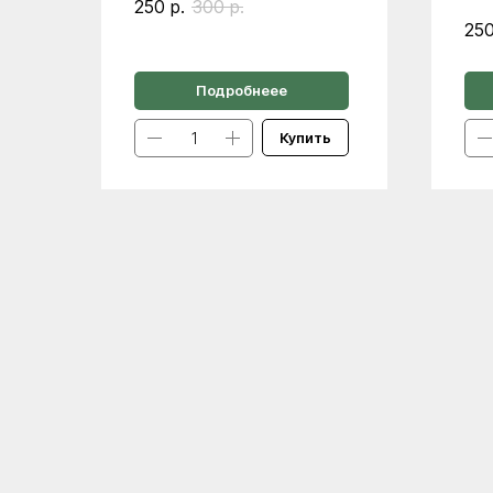
250
р.
300
р.
25
Подробнеее
Купить