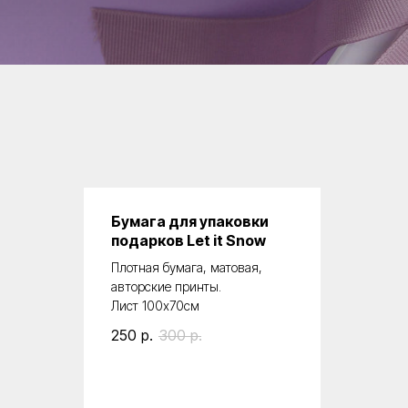
Бумага для упаковки
подарков Let it Snow
Плотная бумага, матовая,
авторские принты.
Лист 100х70см
250
р.
300
р.