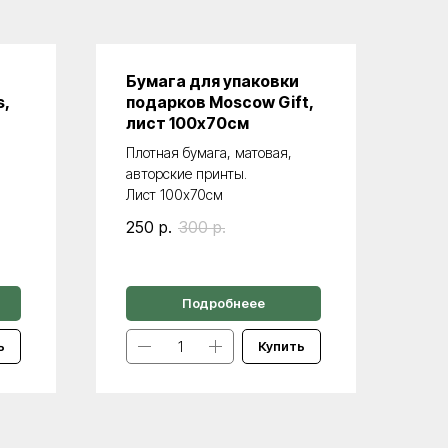
Бумага для упаковки
s,
подарков Moscow Gift,
лист 100х70см
Плотная бумага, матовая,
авторские принты.
Лист 100х70см
250
р.
300
р.
Подробнеее
ь
Купить