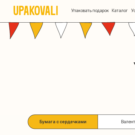
Упаковать подарок
Каталог
Услуги
Уп
О
Бумага с сердечками
Вален