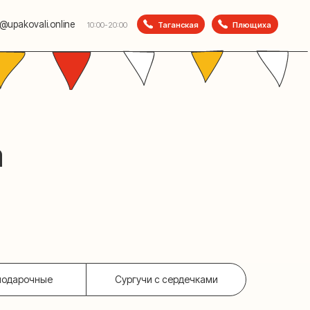
e
Таганская
Плющиха
10:00-20:00
подарочные
Сургучи с сердечками