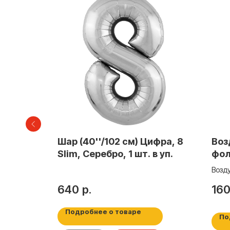
й 40"
Шар (40''/102 см) Цифра, 8
Воз
лото,
Slim, Серебро, 1 шт. в уп.
фол
«Ци
ифра 7»,
Возд
сов
«Цифр
640
р.
16
Подробнее о товаре
По