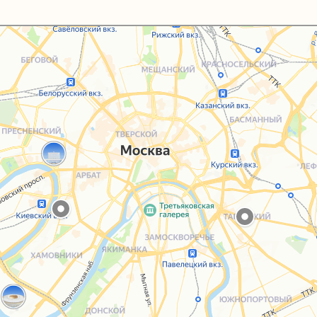
Каталог
Услуги
Блог
О нас
Sospeso wrap