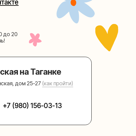
Таганке
5-27
(как пройти)
156-03-13