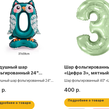
душный шар
Шар фольгированн
ьгированный 24"
«Цифра 3», мятный
фра 0» на подставке,
макарунс
ушный шар фольгированный 24"
Шар фольгированный 40" «Ц
ушка
а 0» на подставке, совушка
мятный макарунс
0
р.
400
р.
Подробнее о товаре
дробнее о товаре