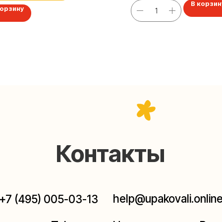
В корзин
корзину
Контакты
help@upakovali.online
95) 005-03-13
ал в Telegram
Наша страничка Вконтакте
паковки подарков работают без выходных, с 10 до 20
Пишите, звоните, заходите — всегда рады помочь!