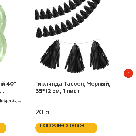
ый 40"
Гирлянда Тассел, Черный,
Ша
35*12 см, 1 лист
«Се
си
ифра 3»,
Шар 
сати
20
р.
80
Подробнее о товаре
По