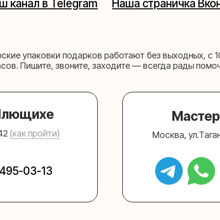
щихе
Мастерская на 
к пройти)
Москва, ул.Таганская, дом 2
03-13
+7 (980) 