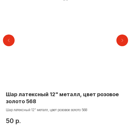
Контакты
Шар латексный 12" металл, цвет розовое
Се
золото 568
бл
+7 (495) 005-03-13
Шар латексный 12" металл, цвет розовое золото 568
Сер
help@upakovali.online
50
р.
2