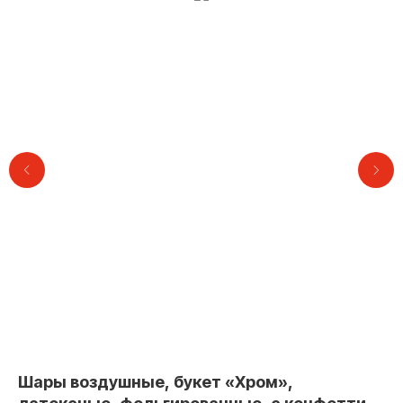
Контакты
Шары воздушные, букет «Хром»,
Ша
+7 (495) 005-03-13