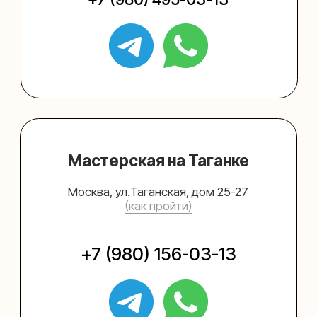
Упаковать подарок
Каталог
Услуги
Блог
В личный кабинет
О нас
Sospeso wrap
+7 (495) 005-03-13
help@upakovali.online