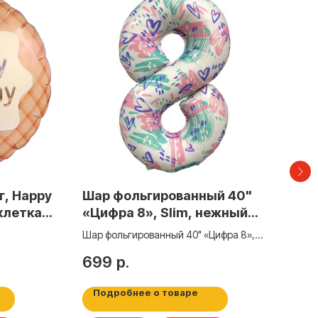
г, Happy
Шар фольгированный 40"
Шар
клетка),
«Цифра 8», Slim, нежный
Ми
шт.,
паттерн
мяч
Шар фольгированный 40" «Цифра 8»,
Slim, нежный паттерн
699
р.
12
Подробнее о товаре
По