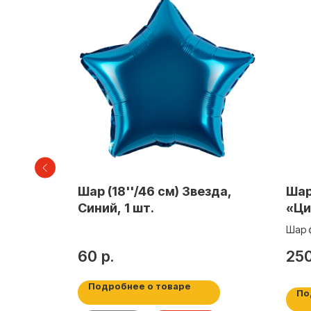
г, Яркое
Шар (18''/46 см) Звезда,
Шар
Синий, 1 шт.
«Ци
золото, 1
Шар 
шоко
60
р.
25
Подробнее о товаре
По