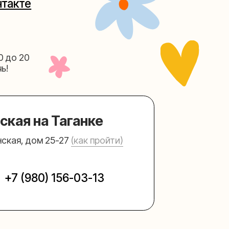
Таганке
5-27
(как пройти)
156-03-13