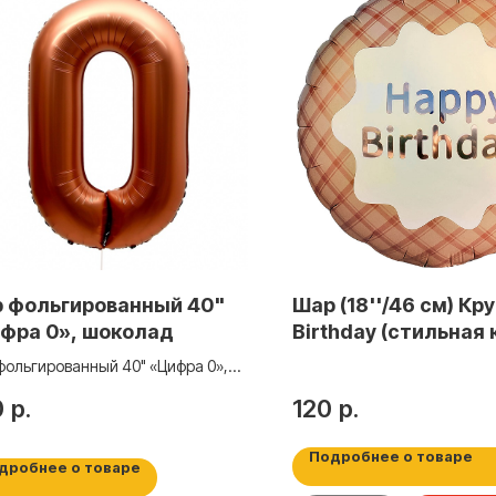
 фольгированный 40"
Шар (18''/46 см) Кру
фра 0», шоколад
Birthday (стильная 
Кофейный, Сатин, 1 
фольгированный 40" «Цифра 0»,
26449
лад
0
р.
120
р.
Подробнее о товаре
дробнее о товаре