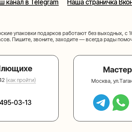
щихе
Мастерская на 
к пройти)
Москва, ул.Таганская, дом 2
03-13
+7 (980) 