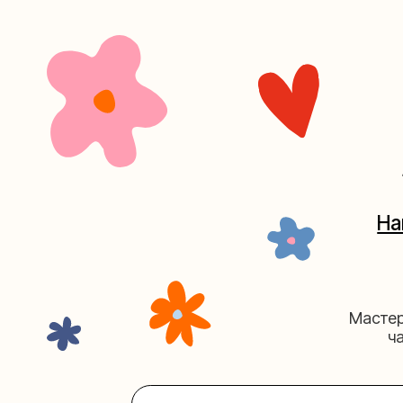
+7 (4
Наш кан
Мастерские у
часов. 
Мастерская на Плю
Москва, ул.Плющиха, дом 42
(ка
+7 (980) 495-