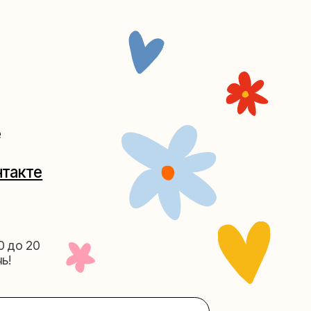
Таганке
5-27
(как пройти)
156-03-13