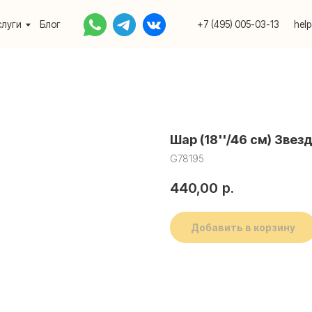
Блог
+7 (495) 005-03-13
help@upakovali.onlin
Шар (18''/46 см) Звез
G78195
440,00
р.
Добавить в корзину