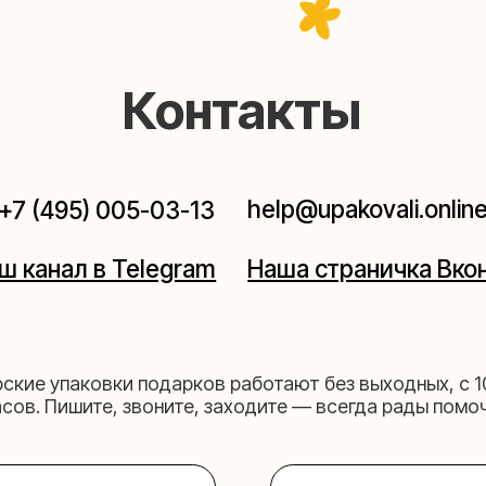
help@upakovali.online
95) 005-03-13
ал в Telegram
Наша страничка Вконтакте
паковки подарков работают без выходных, с 10 до 20
Пишите, звоните, заходите — всегда рады помочь!
щихе
Мастерская на 
к пройти)
Москва, ул.Таганская, дом 2
03-13
+7 (980) 