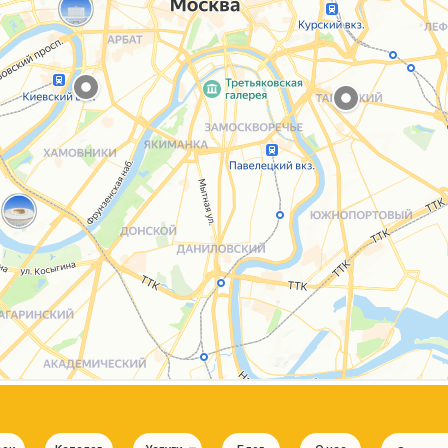
Каталог
Услуги
Блог
О нас
Sospeso wrap