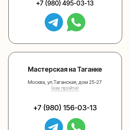
Упаковать подарок
Каталог
Услуги
Блог
В личный кабинет
О нас
Sospeso wrap
+7 (495) 005-03-13
help@upakovali.online