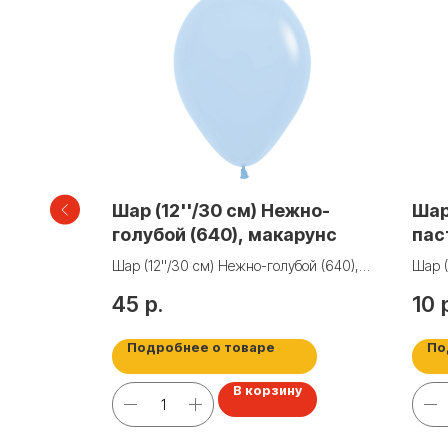
рный
Шар (12''/30 см) Нежно-
Шар
голубой (640), макарунс
пас
), пастель
Шар (12''/30 см) Нежно-голубой (640),
Шар (
макарунс
100 ш
45
р.
10
Подробнее о товаре
По
у
В корзину