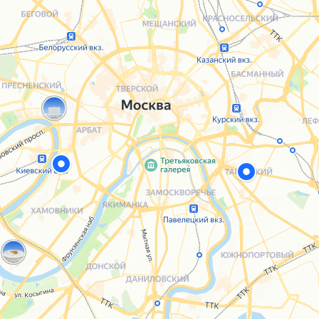
Каталог
Услуги
Блог
О нас
Sospeso wrap