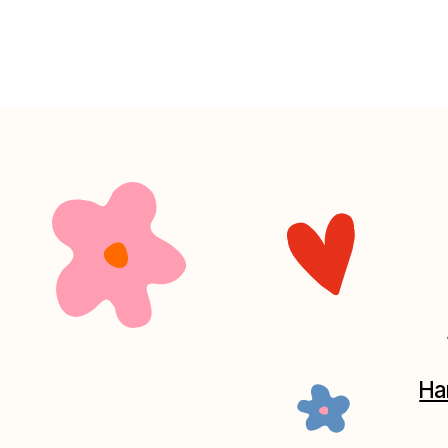
+7 (4
Наш кан
Мастерские у
часов. 
Мастерская на Плю
Москва, ул.Плющиха, дом 42
(ка