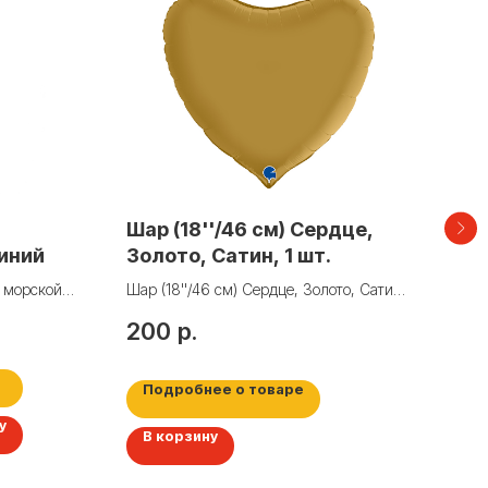
Шар (18''/46 см) Сердце,
Шар
синий
Золото, Сатин, 1 шт.
Как
, морской
Шар (18''/46 см) Сердце, Золото, Сатин,
1 шт.
200
р.
20
По
Подробнее о товаре
у
В корзину