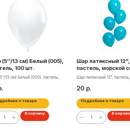
 (5''/13 см) Белый (005),
Шар латексный 12",
тель, 100 шт.
пастель, морской 
5''/13 см) Белый (005), пастель,
Шар латексный 12", пастель
т.
синий
р.
20
р.
дробнее о товаре
Подробнее о товаре
В корзину
В корзин