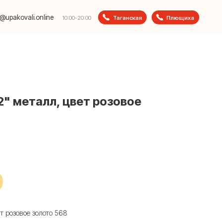
e
Таганская
Плющиха
10:00-20:00
2" металл, цвет розовое
т розовое золото 568