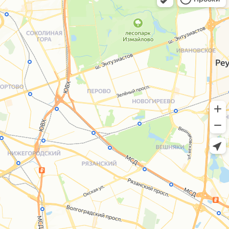
+7 (495) 005-03-13
help@upakovali.online
Сайт разработала
bogac
hevas