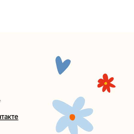
Таганке
5-27
(как пройти)