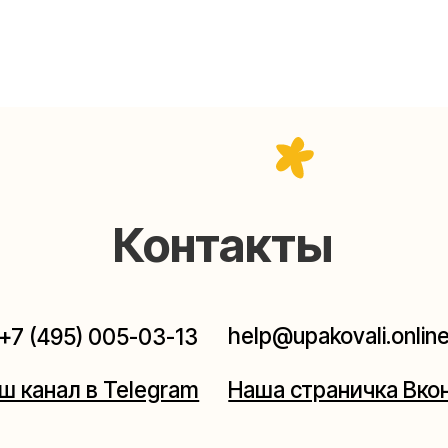
Контакты
help@upakovali.online
95) 005-03-13
ал в Telegram
Наша страничка Вконтакте
паковки подарков работают без выходных, с 10 до 20
Пишите, звоните, заходите — всегда рады помочь!
щихе
Мастерская на 
к пройти)
Москва, ул.Таганская, дом 2