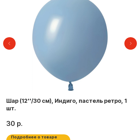
Контакты
Шар (12''/30 см), Индиго, пастель ретро, 1
Ша
шт.
Го
+7 (495) 005-03-13
help@upakovali.online
30
р.
4
Наша страничка Вконтакте
Подробнее о товаре