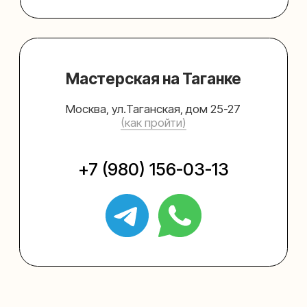
Упаковать подарок
Каталог
Услуги
Блог
В личный кабинет
О нас
Sospeso wrap
+7 (495) 005-03-13
help@upakovali.online