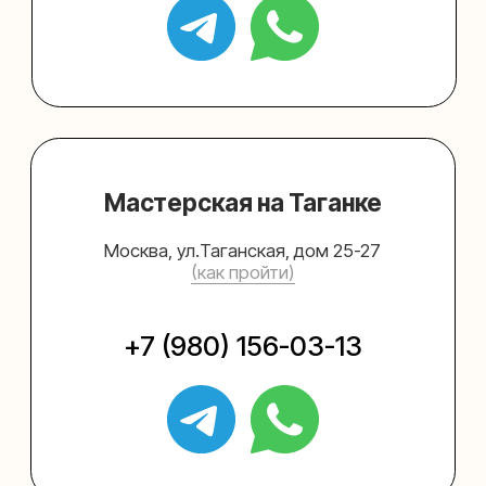
Упаковать подарок
Каталог
Услуги
Блог
В личный кабинет
О нас
Sospeso wrap
+7 (495) 005-03-13
help@upakovali.online