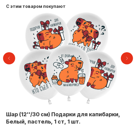
С этим товаром покупают
Контакты
Шар (12''/30 см) Подарки для капибарки,
Ш
Белый, пастель, 1 ст, 1 шт.
ш
+7 (495) 005-03-13
Шар
help@upakovali.online