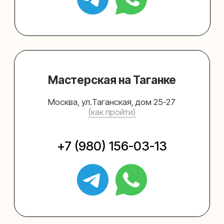
Упаковать подарок
Каталог
Услуги
Блог
В личный кабинет
О нас
Sospeso wrap
+7 (495) 005-03-13
help@upakovali.online