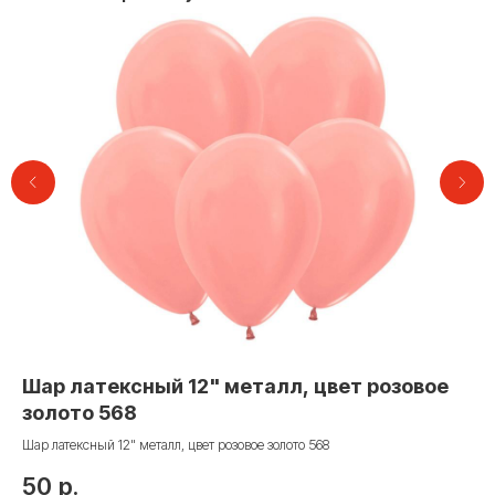
Контакты
Шар латексный 12" металл, цвет розовое
Ша
золото 568
п
+7 (495) 005-03-13
Шар латексный 12" металл, цвет розовое золото 568
Шар
help@upakovali.online
50
р.
4