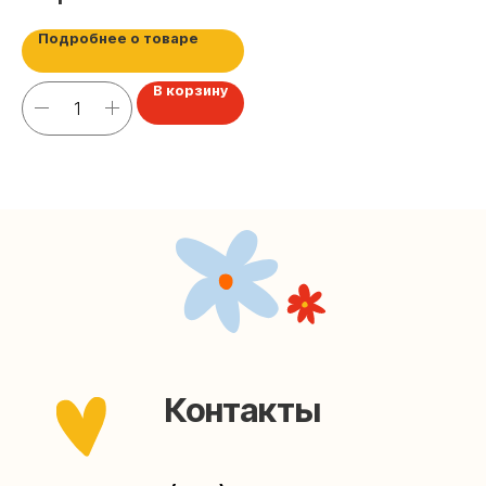
Наша страничка Вконтакте
Подробнее о товаре
Наш канал в Telegram
В корзину
Мастерские упаковки подарков работают без
выходных, с 10 до 20 часов. Пишите, звоните,
заходите — всегда рады помочь!
Мастерская на Плющихе