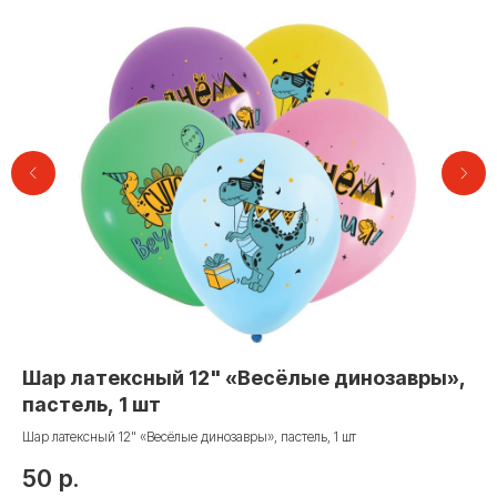
Контакты
Шар латексный 12" «Весёлые динозавры»,
Ша
пастель, 1 шт
Че
+7 (495) 005-03-13
Шар латексный 12" «Весёлые динозавры», пастель, 1 шт
4
help@upakovali.online
50
р.