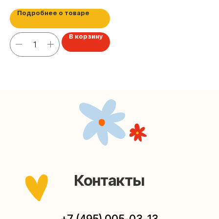
Наша страничка Вконтакте
Подробнее о товаре
Наш канал в Telegram
В корзину
Мастерские упаковки подарков работают без
выходных, с 10 до 20 часов. Пишите, звоните,
заходите — всегда рады помочь!
Мастерская на Плющихе