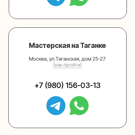
Упаковать подарок
Каталог
Услуги
Блог
В личный кабинет
О нас
Sospeso wrap
+7 (495) 005-03-13
help@upakovali.online