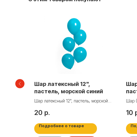
й,
Шар латексный 12",
Шар
пастель, морской синий
пас
Шар латексный 12", пастель, морской
Шар (
синий
100 ш
20
р.
10
Подробнее о товаре
По