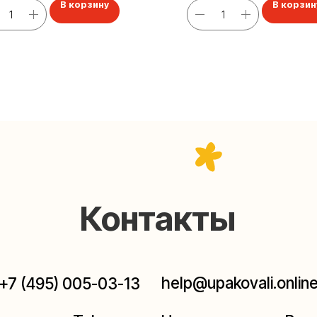
В корзину
В корзин
Контакты
help@upakovali.online
95) 005-03-13
ал в Telegram
Наша страничка Вконтакте
паковки подарков работают без выходных, с 10 до 20
Пишите, звоните, заходите — всегда рады помочь!