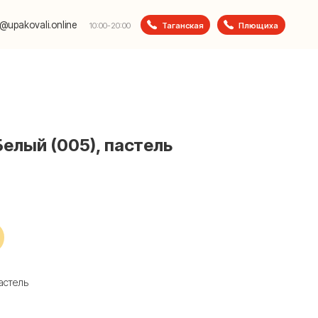
e
Таганская
Плющиха
10:00-20:00
 Белый (005), пастель
пастель