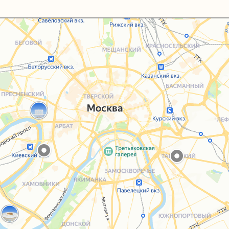
Каталог
Услуги
Блог
О нас
Sospeso wrap