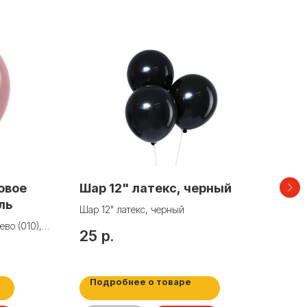
зовое
Шар 12" латекс, черный
Шар
ль
Кар
Шар 12" латекс, черный
ево (010),
Шар 
25
р.
Сатин
20
Подробнее о товаре
По