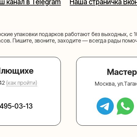
щихе
Мастерская на 
к пройти)
Москва, ул.Таганская, дом 2
03-13
+7 (980) 