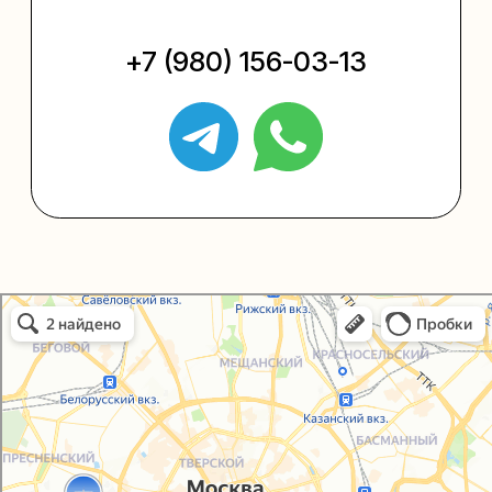
Упаковать подарок
Каталог
Услуги
Блог
В личный кабинет
О нас
Sospeso wrap
Упаковали Онлайн в Москве
Москва
+7 (495) 005-03-13
help@upakovali.online
Политика конфиденциальности