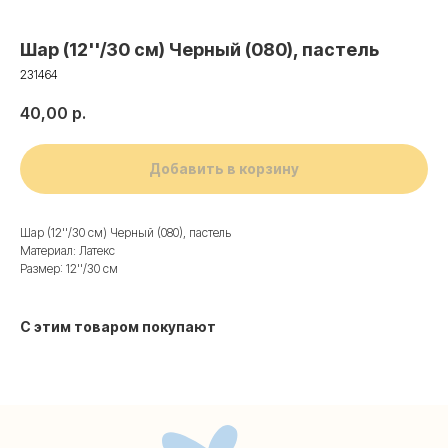
Шар (12''/30 см) Черный (080), пастель
231464
40,00
р.
Добавить в корзину
Шар (12''/30 см) Черный (080), пастель
Материал: Латекс
Размер: 12''/30 см
Контакты
С этим товаром покупают
+7 (495) 005-03-13
help@upakovali.online
Наша страничка Вконтакте