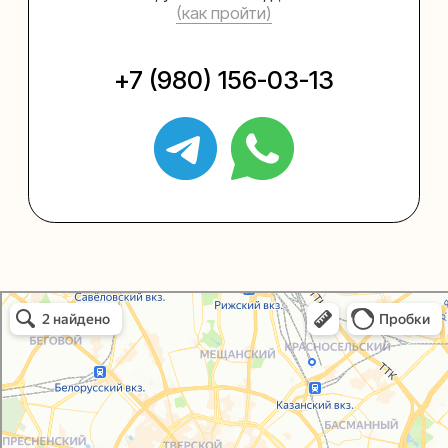
Упаковать подарок
Каталог
Услуги
Блог
В личный кабинет
О нас
Sospeso wrap
Упаковали Онлайн в Москве
+7 (495) 005-03-13
help@upakovali.online
Москва