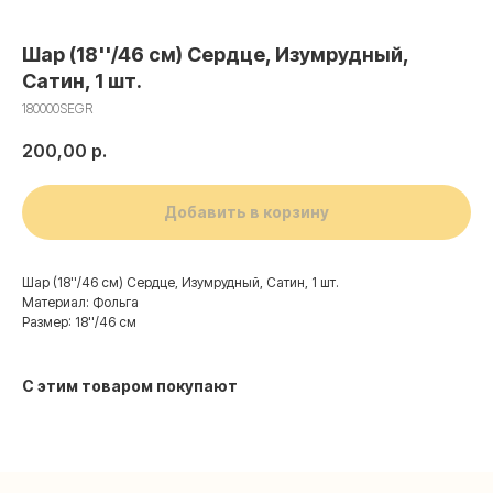
Шар (18''/46 см) Сердце, Изумрудный,
Сатин, 1 шт.
180000SEGR
200,00
р.
Добавить в корзину
Шар (18''/46 см) Сердце, Изумрудный, Сатин, 1 шт.
Материал: Фольга
Размер: 18''/46 см
Контакты
С этим товаром покупают
+7 (495) 005-03-13
help@upakovali.online
Наша страничка Вконтакте