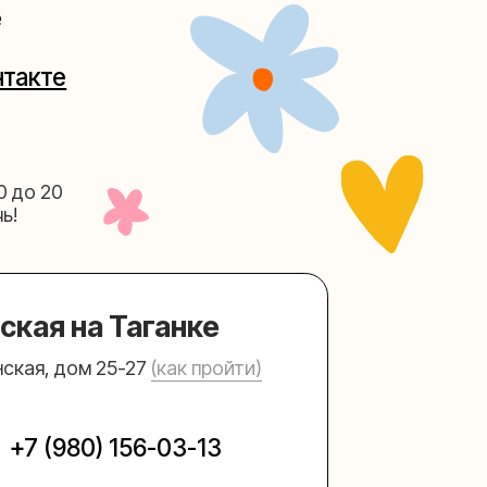
Таганке
5-27
(как пройти)
156-03-13