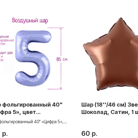
 фольгированный 40"
Шар (18''/46 см) Зв
фра 5», цвет
Шоколад, Сатин, 1 
тельный фиолетовый
фольгированный 40" «Цифра 5»,
m
 пастельный фиолетовый Slim
0
р.
60
р.