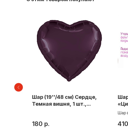
й 18"
Шар (19''/48 см) Сердце,
Шар
,
Темная вишня, 1 шт.,
«Ци
226252
пас
 днём
Шар 
Sli
ачки
цвет
180
р.
41