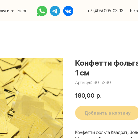
Блог
+7 (495) 005-03-13
help@upakovali.onlin
Конфетти фольга
1 см
Артикул:
6015260
180,00
р.
Добавить в корзину
Конфетти фольга Квадрат, Зол