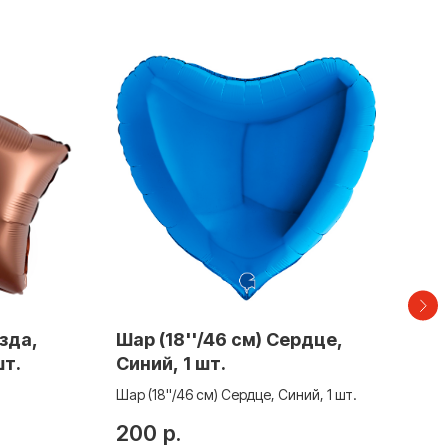
езда,
Шар (18''/46 см) Сердце,
Шар
шт.
Синий, 1 шт.
Кра
Шар (18''/46 см) Сердце, Синий, 1 шт.
Шар (
200
р.
26