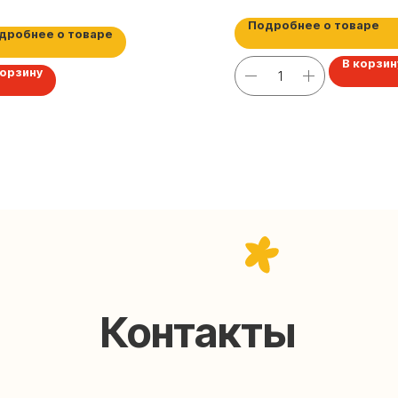
Подробнее о товаре
дробнее о товаре
В корзин
корзину
Контакты
help@upakovali.online
95) 005-03-13
ал в Telegram
Наша страничка Вконтакте
паковки подарков работают без выходных, с 10 до 20
Пишите, звоните, заходите — всегда рады помочь!