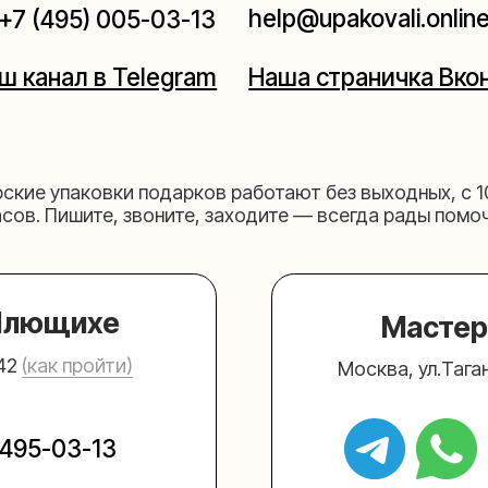
щихе
Мастерская на 
к пройти)
Москва, ул.Таганская, дом 2
03-13
+7 (980) 