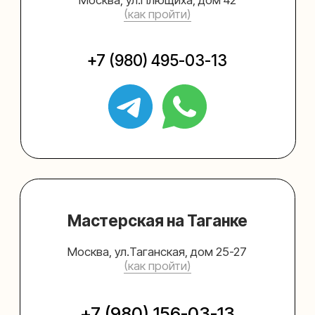
Упаковать подарок
Каталог
Услуги
Блог
В личный кабинет
О нас
Sospeso wrap
+7 (495) 005-03-13
help@upakovali.online