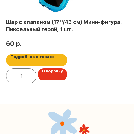
+7 (495) 005-03-13
Шар с клапаном (17''/43 см) Мини-фигура,
Ша
help@upakovali.online
Пиксельный герой, 1 шт.
7
Наша страничка Вконтакте
60
р.
1
Наш канал в Telegram
Подробнее о товаре
В корзину
Мастерские упаковки подарков работают без