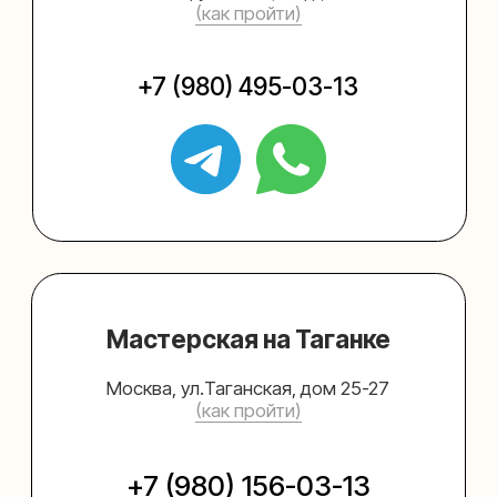
Упаковать подарок
Каталог
Услуги
Блог
В личный кабинет
О нас
Sospeso wrap
+7 (495) 005-03-13
help@upakovali.online