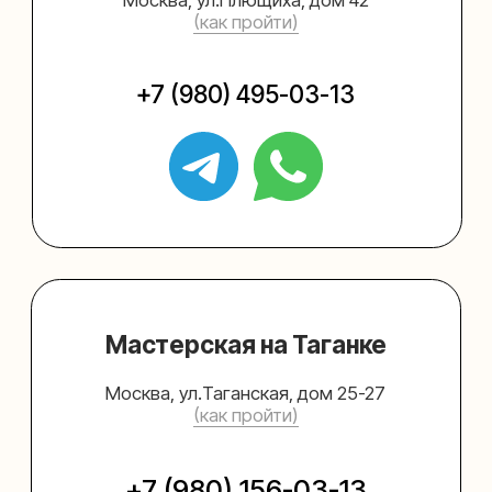
Упаковать подарок
Каталог
Услуги
Блог
В личный кабинет
О нас
Sospeso wrap
+7 (495) 005-03-13
help@upakovali.online