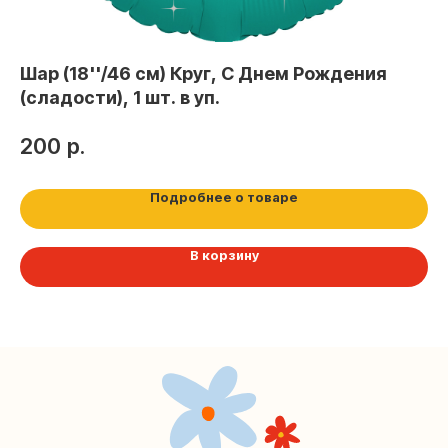
+7 (495) 005-03-13
Шар (18''/46 см) Круг, С Днем Рождения
Ш
help@upakovali.online
(сладости), 1 шт. в уп.
(н
Наша страничка Вконтакте
200
р.
1
Наш канал в Telegram
Подробнее о товаре
В корзину
Мастерские упаковки подарков работают без