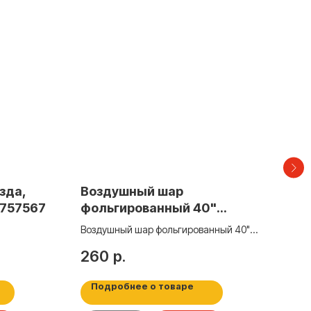
езда,
Воздушный шар
Во
 757567
фольгированный 40"
фо
«Цифра 7 с короной», цвет
«Ци
Воздушный шар фольгированный 40"
Возд
голубой
гол
«Цифра 7 с короной», цвет голубой
«Циф
260
р.
26
Подробнее о товаре
По