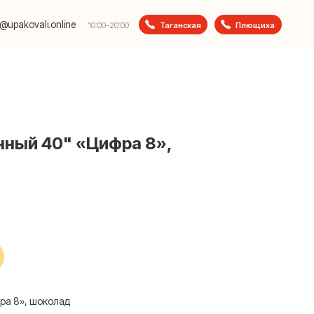
e
Таганская
Плющиха
10:00-20:00
нный 40" «Цифра 8»,
ра 8», шоколад