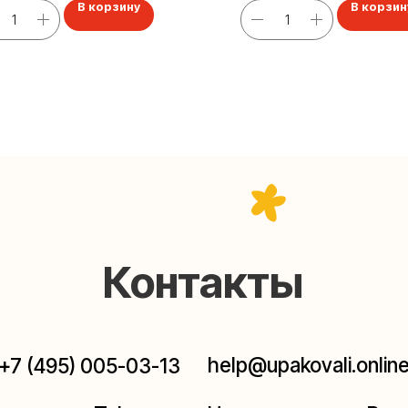
В корзину
В корзин
Контакты
help@upakovali.online
95) 005-03-13
ал в Telegram
Наша страничка Вконтакте
паковки подарков работают без выходных, с 10 до 20
Пишите, звоните, заходите — всегда рады помочь!