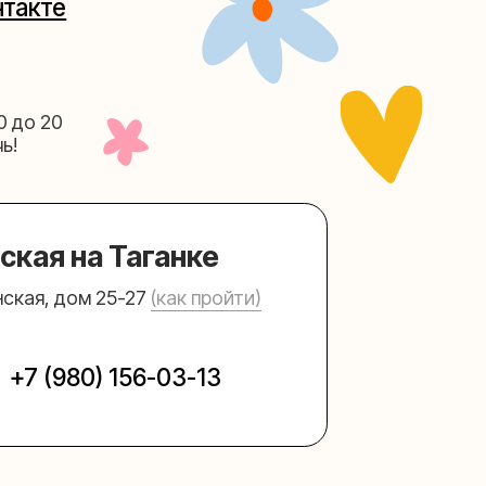
Таганке
5-27
(как пройти)
156-03-13