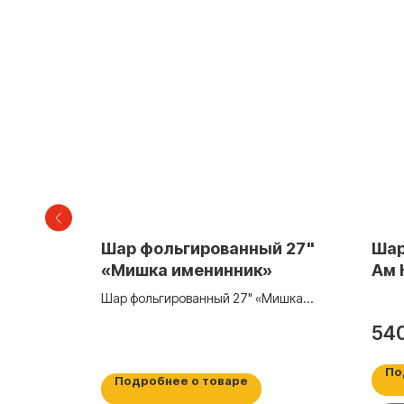
г, Happy
Шар фольгированный 27"
Шар
пес в
«Мишка именинник»
Ам Н
т.
Шар фольгированный 27" «Мишка
именинник»
54
По
Подробнее о товаре