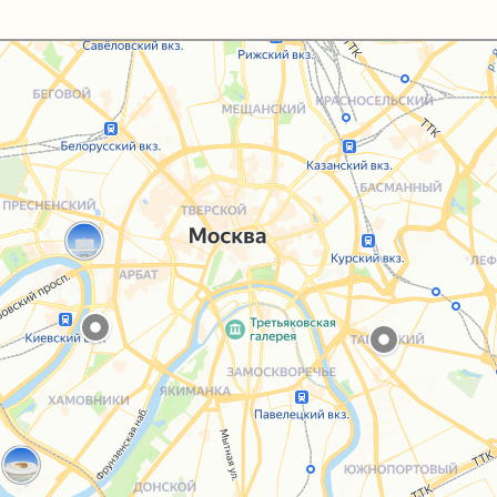
Каталог
Услуги
Блог
О нас
Sospeso wrap