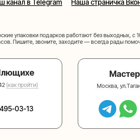
щихе
Мастерская на 
к пройти)
Москва, ул.Таганская, дом 2
03-13
+7 (980) 