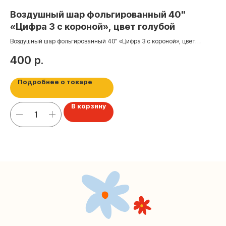
Воздушный шар фольгированный 40"
Ш
+7 (495) 005-03-13
«Цифра 3 с короной», цвет голубой
м
help@upakovali.online
Воздушный шар фольгированный 40" «Цифра 3 с короной», цвет
Шар
голубой
Наша страничка Вконтакте
400
р.
4
Наш канал в Telegram
Подробнее о товаре
В корзину
Мастерские упаковки подарков работают без
выходных, с 10 до 20 часов. Пишите, звоните,
заходите — всегда рады помочь!