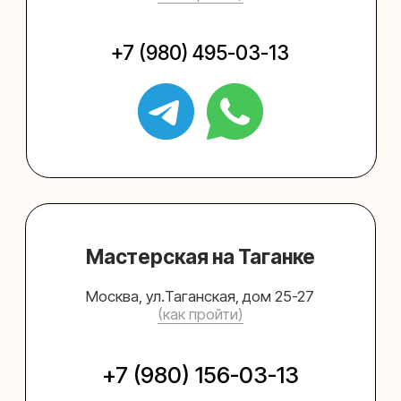
Упаковать подарок
Каталог
Услуги
Блог
В личный кабинет
О нас
Sospeso wrap
+7 (495) 005-03-13
help@upakovali.online