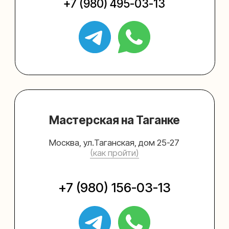
Упаковать подарок
Каталог
Услуги
Блог
В личный кабинет
О нас
Sospeso wrap
+7 (495) 005-03-13
help@upakovali.online