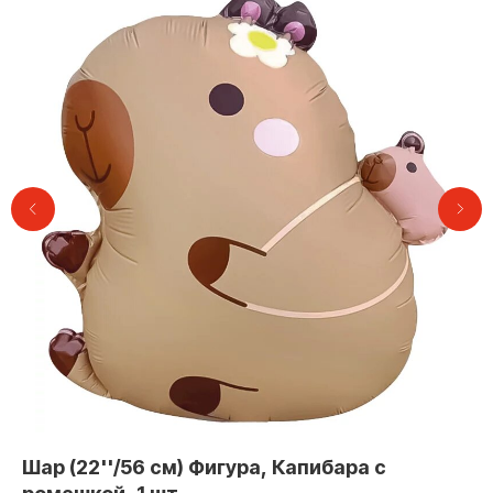
Контакты
Шар (22''/56 см) Фигура, Капибара с
Ша
+7 (495) 005-03-13