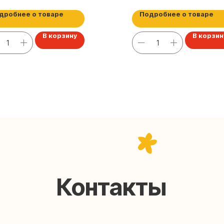
дробнее о товаре
Подробнее о товаре
В корзину
В корзин
Контакты
help@upakovali.online
95) 005-03-13
ал в Telegram
Наша страничка Вконтакте
паковки подарков работают без выходных, с 10 до 20
Пишите, звоните, заходите — всегда рады помочь!