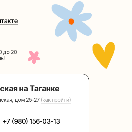
Таганке
5-27
(как пройти)
156-03-13