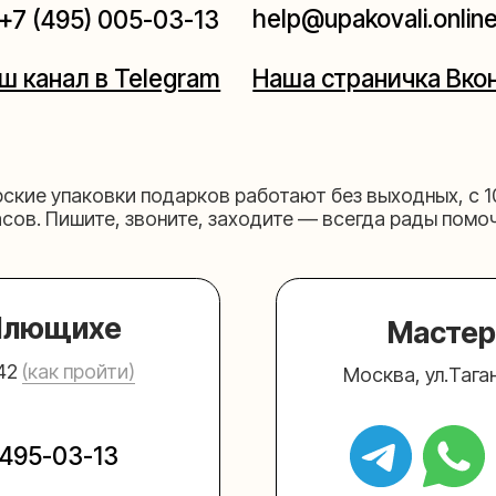
щихе
Мастерская на 
к пройти)
Москва, ул.Таганская, дом 2
03-13
+7 (980) 