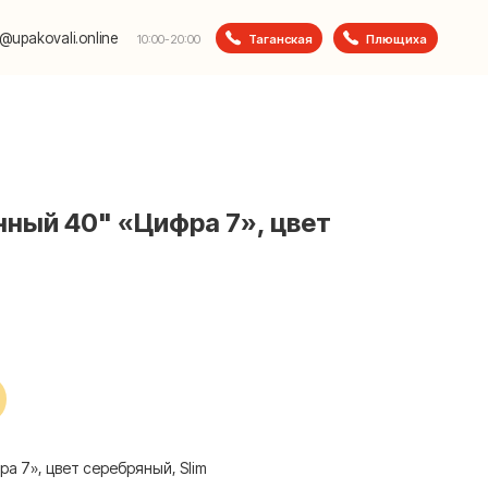
e
Таганская
Плющиха
10:00-20:00
ный 40" «Цифра 7», цвет
а 7», цвет серебряный, Slim