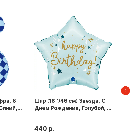
фра, 6
Шар (18''/46 см) Звезда, С
Шар
Синий, 1
Днем Рождения, Голубой, 1
Дне
шт.
440
р.
20