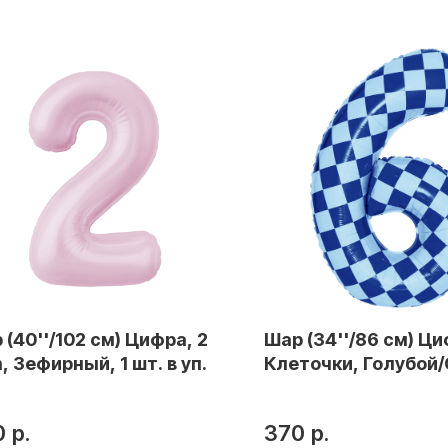
 (40''/102 см) Цифра, 2
Шар (34''/86 см) Ци
, Зефирный, 1 шт. в уп.
Клеточки, Голубой/
шт. в уп.
0
р.
370
р.