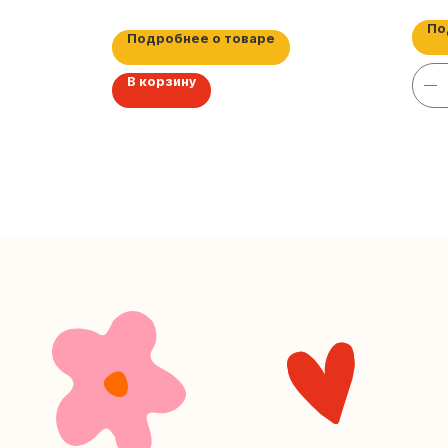
По
Подробнее о товаре
В корзину
+7 (4
Наш кан
Мастерские у
часов. 