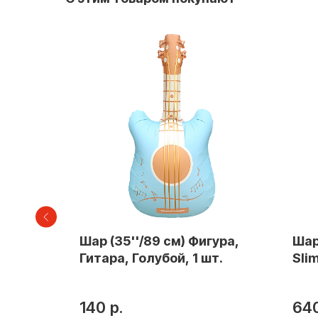
Шар (35''/89 см) Фигура,
Шар
"
Гитара, Голубой, 1 шт.
Slim
», цвет
нный 40"
голубой
140
р.
64