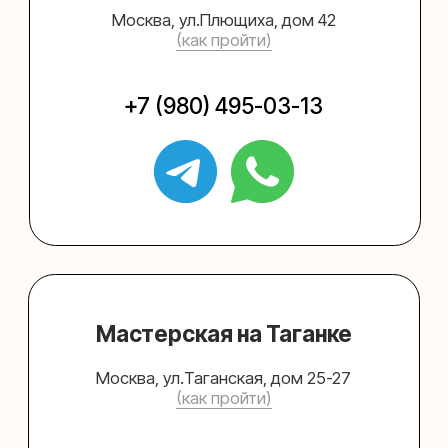
Упаковать подарок
Каталог
Услуги
Блог
В личный кабинет
О нас
Sospeso wrap