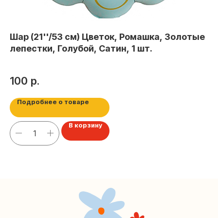
Контакты
+7 (495) 005-03-13
Шар (21''/53 см) Цветок, Ромашка, Золотые
В
help@upakovali.online
лепестки, Голубой, Сатин, 1 шт.
«
Воз
Наша страничка Вконтакте
че
100
р.
1
Наш канал в Telegram
Подробнее о товаре
В корзину