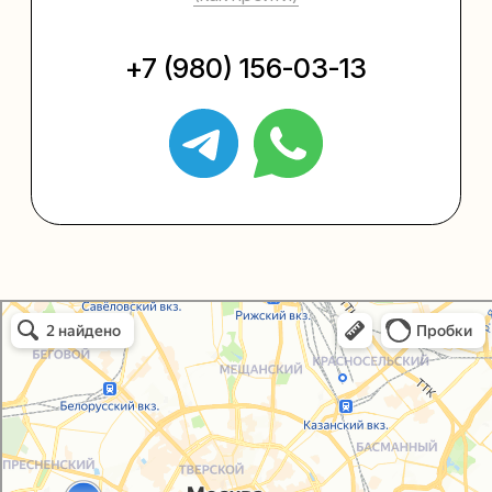
Упаковать подарок
Каталог
Услуги
Блог
В личный кабинет
О нас
Sospeso wrap
Упаковали Онлайн в Москве
Москва
+7 (495) 005-03-13
help@upakovali.online