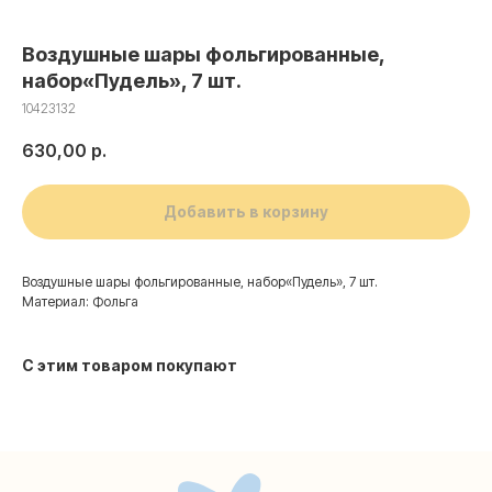
Воздушные шары фольгированные,
набор«Пудель», 7 шт.
10423132
630,00
р.
Добавить в корзину
Воздушные шары фольгированные, набор«Пудель», 7 шт.
Материал: Фольга
Контакты
С этим товаром покупают
+7 (495) 005-03-13
help@upakovali.online
Наша страничка Вконтакте